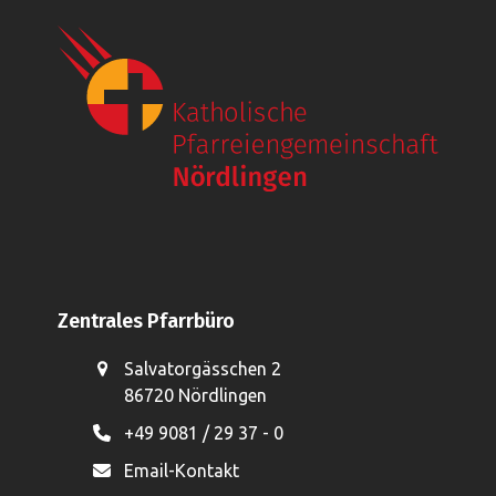
a
u
v
n
i
d
g
A
a
n
t
i
s
o
i
n
c
h
t
Zentrales Pfarrbüro
e
n
Salvatorgässchen 2
86720 Nördlingen
,
+49 9081 / 29 37 - 0
N
a
Email-Kontakt