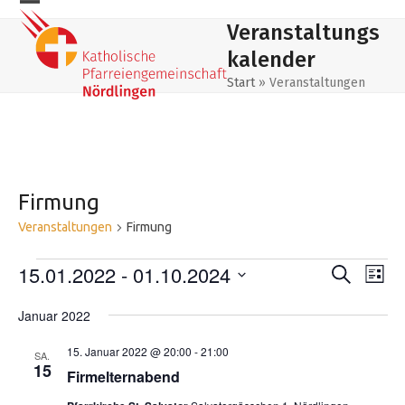
Skip
Mobiles
Mobiles
Veranstaltungs
to
Menu
Menu
content
kalender
öffnen
schließen
Start
»
Veranstaltungen
Firmung
Veranstaltungen
Firmung
V
15.01.2022
 - 
01.10.2024
V
V
Suche
Liste
e
e
e
Datum
r
Januar 2022
wählen.
r
r
a
a
a
15. Januar 2022 @ 20:00
-
21:00
SA.
n
15
Firmelternabend
n
n
s