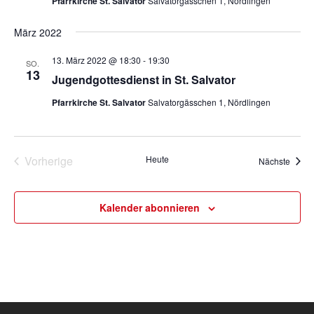
s
t
s
Pfarrkirche St. Salvator
Salvatorgässchen 1, Nördlingen
a
t
t
März 2022
l
a
a
t
13. März 2022 @ 18:30
-
19:30
l
l
SO.
u
13
Jugendgottesdienst in St. Salvator
t
t
n
Pfarrkirche St. Salvator
Salvatorgässchen 1, Nördlingen
u
g
u
A
n
n
n
g
g
s
Vorherige
Heute
Veran
Nächste
e
e
Veranstaltungen
i
n
n
c
Kalender abonnieren
h
S
t
u
e
c
n
h
-
e
N