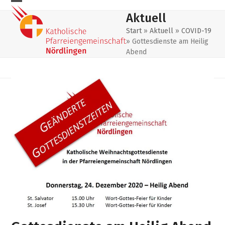
Skip
Mobiles
Mobiles
Aktuell
to
Menu
Menu
content
Start
»
Aktuell
»
COVID-19
»
Gottesdienste am Heilig
öffnen
schließen
Abend