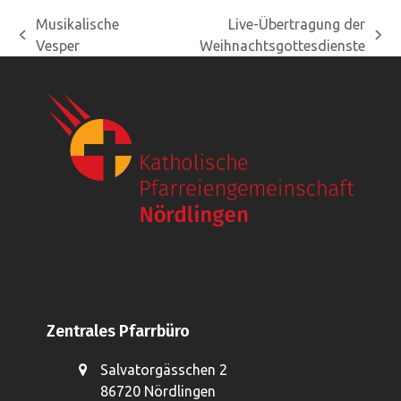
Musikalische
Live-Übertragung der
vorheriger
Nächster
Vesper
Weihnachtsgottesdienste
Beitrag:
Beitrag:
Zentrales Pfarrbüro
Salvatorgässchen 2
86720 Nördlingen