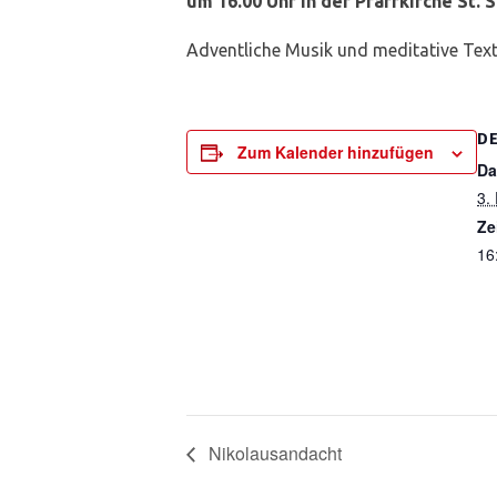
um 16.00 Uhr in der Pfarrkirche St. 
Adventliche Musik und meditative Texte
DE
Zum Kalender hinzufügen
Da
3.
Ze
16
Nikolausandacht