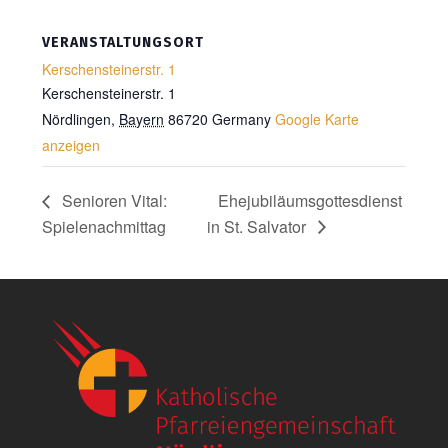
VERANSTALTUNGSORT
Kerschensteinerstr. 1
Kerschensteinerstr. 1
Nördlingen
,
Bayern
86720
Germany
Google Karte
anzeigen
Senioren Vital:
Ehejubiläumsgottesdienst
Spielenachmittag
in St. Salvator