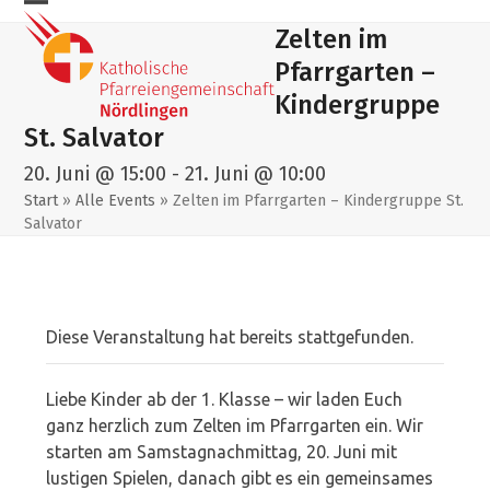
Skip
Mobiles
Mobiles
Zelten im
to
Menu
Menu
content
Pfarrgarten –
öffnen
schließen
Kindergruppe
St. Salvator
20. Juni @ 15:00
-
21. Juni @ 10:00
Start
»
Alle Events
»
Zelten im Pfarrgarten – Kindergruppe St.
Salvator
Diese Veranstaltung hat bereits stattgefunden.
Liebe Kinder ab der 1. Klasse – wir laden Euch
ganz herzlich zum Zelten im Pfarrgarten ein. Wir
starten am Samstagnachmittag, 20. Juni mit
lustigen Spielen, danach gibt es ein gemeinsames