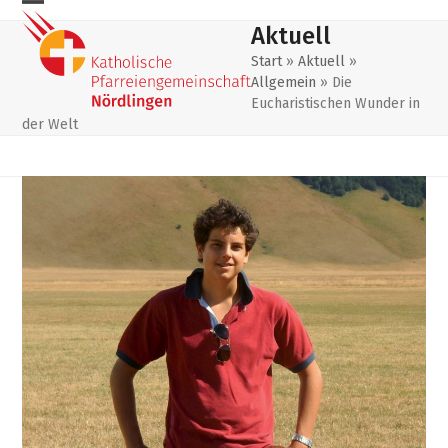
Skip
Mobiles
Mobiles
Aktuell
to
Menu
Menu
content
Start
»
Aktuell
»
Allgemein
»
Die
öffnen
schließen
Eucharistischen Wunder in
der Welt