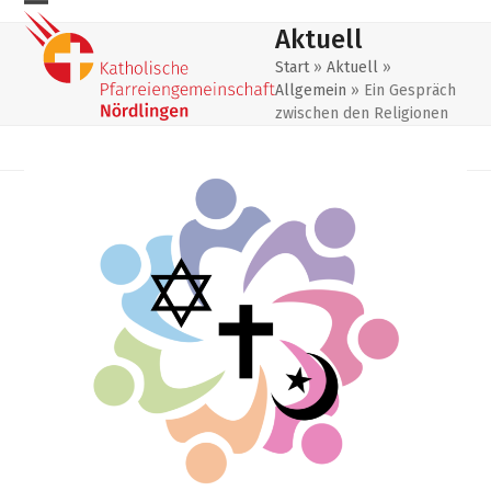
Skip
Mobiles
Mobiles
Aktuell
to
Menu
Menu
content
Start
»
Aktuell
»
Allgemein
»
Ein Gespräch
öffnen
schließen
zwischen den Religionen