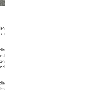
ien
 zu
die
und
ten
und
die
den