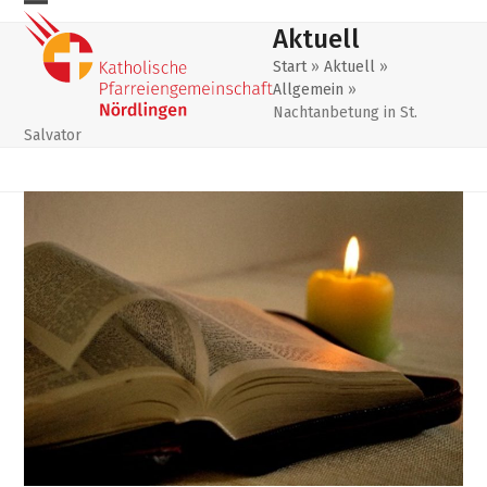
Skip
Mobiles
Mobiles
Aktuell
to
Menu
Menu
content
Start
»
Aktuell
»
Allgemein
»
öffnen
schließen
Nachtanbetung in St.
Salvator