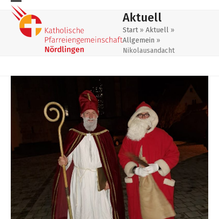
Skip
Mobiles
Mobiles
Aktuell
to
Menu
Menu
content
Start
»
Aktuell
»
Allgemein
»
öffnen
schließen
Nikolausandacht