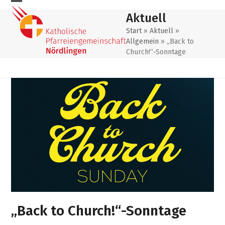
Skip
Mobiles
Mobiles
Aktuell
to
Menu
Menu
content
Start
»
Aktuell
»
Allgemein
»
„Back to
öffnen
schließen
Church!“-Sonntage
„Back to Church!“-Sonntage