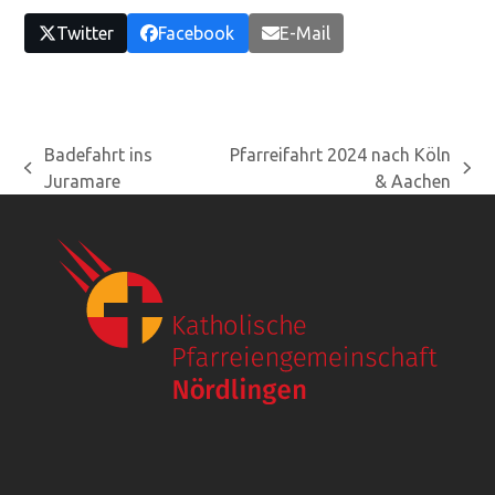
Twitter
Facebook
E-Mail
Badefahrt ins
Pfarreifahrt 2024 nach Köln
vorheriger
Nächster
Juramare
& Aachen
Beitrag:
Beitrag: