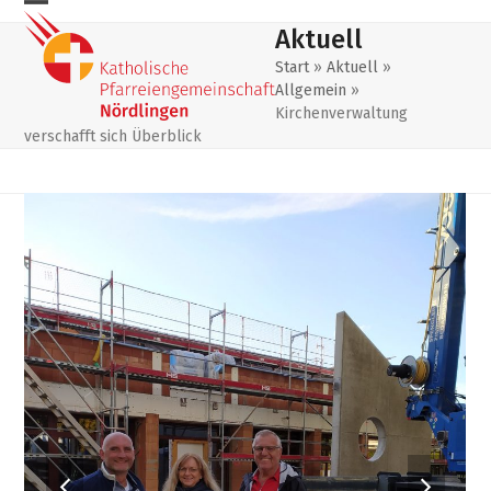
Skip
Mobiles
Mobiles
Aktuell
to
Menu
Menu
content
Start
»
Aktuell
»
Allgemein
»
öffnen
schließen
Kirchenverwaltung
verschafft sich Überblick
previous
next