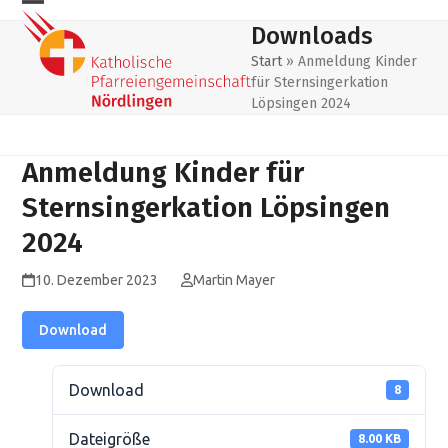
Skip
Mobiles
Mobiles
Downloads
to
Menu
Menu
content
Start
»
Anmeldung Kinder
für Sternsingerkation
öffnen
schließen
Löpsingen 2024
Anmeldung Kinder für
Sternsingerkation Löpsingen
2024
10. Dezember 2023
Martin Mayer
Download
Download
8
Dateigröße
8.00 KB