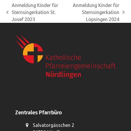
Anmeldung Kinder für
Anmeldung Kinder für
Sternsingerkation St.
Sternsingerkation
vorheriger
Nächster
Josef 2023
Löpsingen 2024
Beitrag:
Beitrag:
Zentrales Pfarrbüro
Salvatorgässchen 2