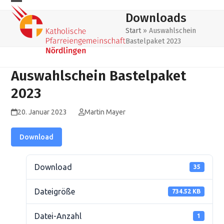
Skip
Mobiles
Mobiles
Downloads
to
Menu
Menu
content
Start
»
Auswahlschein
Bastelpaket 2023
öffnen
schließen
Auswahlschein Bastelpaket
2023
20. Januar 2023
Martin Mayer
Download
Download
35
Dateigröße
734.52 KB
Datei-Anzahl
1