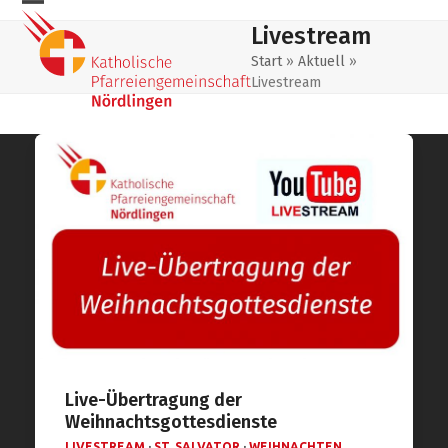
Skip
Mobiles
Mobiles
Livestream
to
Menu
Menu
content
Start
»
Aktuell
»
Livestream
öffnen
schließen
Live-Übertragung der
Weihnachtsgottesdienste
LIVESTREAM
·
ST. SALVATOR
·
WEIHNACHTEN