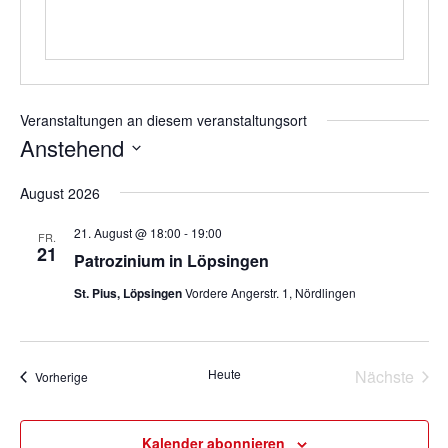
Veranstaltungen an diesem veranstaltungsort
Anstehend
Datum
August 2026
wählen.
21. August @ 18:00
-
19:00
FR.
21
Patrozinium in Löpsingen
St. Pius, Löpsingen
Vordere Angerstr. 1, Nördlingen
Heute
Nächste
Veranstaltungen
Vorherige
Veransta
Kalender abonnieren