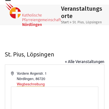
Skip
Mobiles
Mobiles
Veranstaltungs
to
Menu
Menu
content
orte
öffnen
schließen
Start
»
St. Pius, Löpsingen
St. Pius, Löpsingen
« Alle Veranstaltungen
Adresse
Vordere Angerstr. 1
Nördlingen
,
86720
Wegbeschreibung