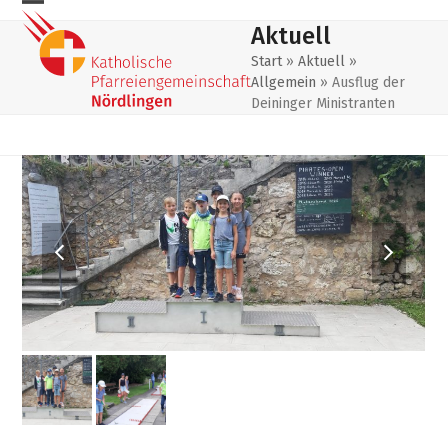
Skip
Mobiles
Mobiles
Aktuell
to
Menu
Menu
content
Start
»
Aktuell
»
Allgemein
»
Ausflug der
öffnen
schließen
Deininger Ministranten
previous
next
slide
slide