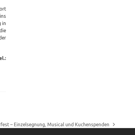
ort
ins
 in
die
der
el.:
rfest – Einzelsegnung, Musical und Kuchenspenden