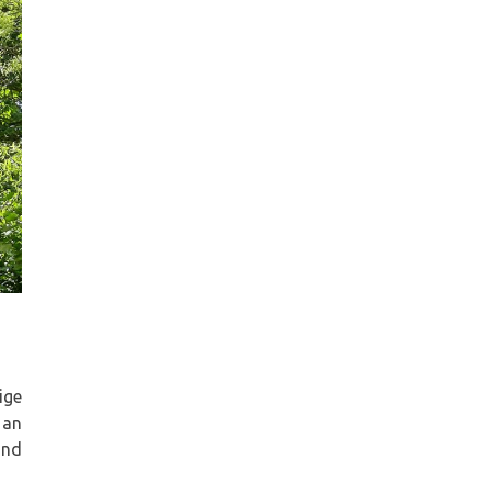
ige
 an
ind