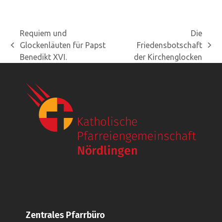
Requiem und
Die
Glockenläuten für Papst
Friedensbotschaft
vorheriger
Nächster
Benedikt XVI.
der Kirchenglocken
Beitrag:
Beitrag:
Zentrales Pfarrbüro