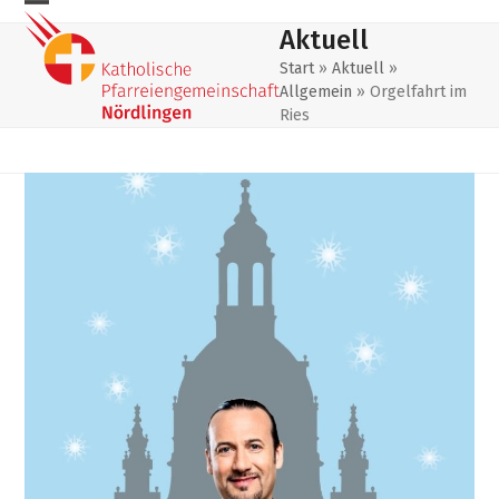
Skip
Mobiles
Mobiles
Aktuell
to
Menu
Menu
content
Start
»
Aktuell
»
Allgemein
»
Orgelfahrt im
öffnen
schließen
Ries