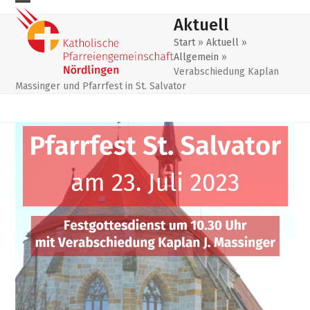
Skip
Mobiles
Mobiles
Aktuell
to
Menu
Menu
content
Start
»
Aktuell
»
Allgemein
»
öffnen
schließen
Verabschiedung Kaplan
Massinger und Pfarrfest in St. Salvator