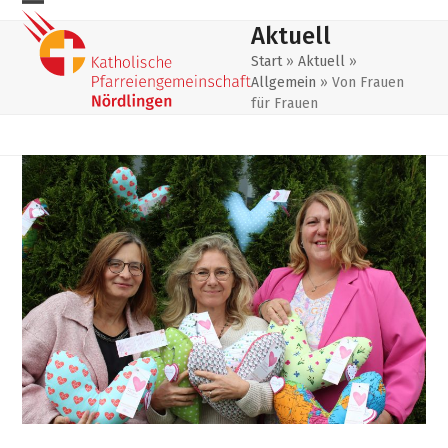
Skip
Mobiles
Mobiles
Aktuell
to
Menu
Menu
content
Start
»
Aktuell
»
Allgemein
»
Von Frauen
öffnen
schließen
für Frauen