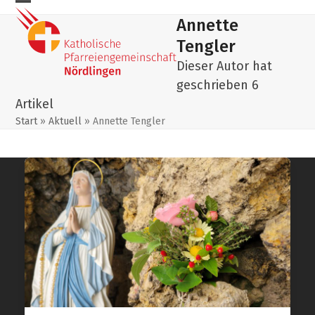
Skip
Mobiles
Mobiles
Annette
to
Menu
Menu
content
Tengler
öffnen
schließen
Dieser Autor hat
geschrieben 6
Artikel
Start
»
Aktuell
»
Annette Tengler