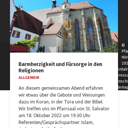
©
Pfa
Nör
20
Barmherzigkeit und Fürsorge in den
Kontak
Religionen
Impress
ALLGEMEIN
Datensch
Sitema
An diesem gemeinsamen Abend erfahren
wir etwas über die Gebote und Weisungen
dazu im Koran, in der Tora und der Bibel.
Wir treffen uns im Pfarrsaal von St. Salvator
am 18. Oktober 2022 um 19.30 Uhr.
Referenten/Gesprächspartner: Islam,