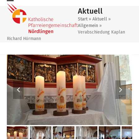
Skip
Mobiles
Mobiles
Aktuell
to
Menu
Menu
content
Start
»
Aktuell
»
Allgemein
»
öffnen
schließen
Verabschiedung Kaplan
Richard Hörmann
previous
next
slide
slide