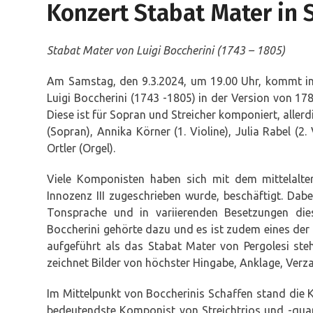
Konzert Stabat Mater in S
Stabat Mater von Luigi Boccherini (1743 – 1805)
Am Samstag, den 9.3.2024, um 19.00 Uhr, kommt in 
Luigi Boccherini (1743 -1805) in der Version von 1
Diese ist für Sopran und Streicher komponiert, allerd
(Sopran), Annika Körner (1. Violine), Julia Rabel (2
Ortler (Orgel).
Viele Komponisten haben sich mit dem mittelalte
Innozenz III zugeschrieben wurde, beschäftigt. Dabe
Tonsprache und in variierenden Besetzungen die
Boccherini gehörte dazu und es ist zudem eines de
aufgeführt als das Stabat Mater von Pergolesi steht
zeichnet Bilder von höchster Hingabe, Anklage, Verz
Im Mittelpunkt von Boccherinis Schaffen stand die 
bedeutendste Komponist von Streichtrios und -quar