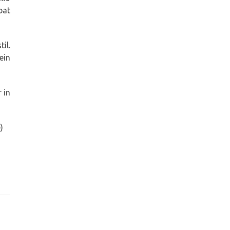
bat
il.
ein
 in
)