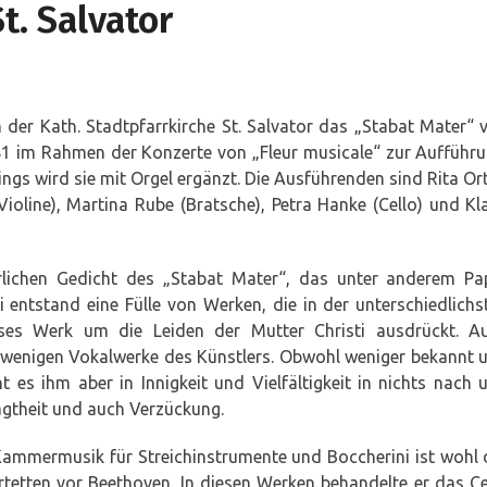
t. Salvator
der Kath. Stadtpfarrkirche St. Salvator das „Stabat Mater“ 
781 im Rahmen der Konzerte von „Fleur musicale“ zur Aufführu
ings wird sie mit Orgel ergänzt. Die Ausführenden sind Rita Ort
. Violine), Martina Rube (Bratsche), Petra Hanke (Cello) und Kl
rlichen Gedicht des „Stabat Mater“, das unter anderem Pa
i entstand eine Fülle von Werken, die in der unterschiedlichs
ses Werk um die Leiden der Mutter Christi ausdrückt. A
r wenigen Vokalwerke des Künstlers. Obwohl weniger bekannt 
 es ihm aber in Innigkeit und Vielfältigkeit in nichts nach 
agtheit und auch Verzückung.
Kammermusik für Streichinstrumente und Boccherini ist wohl 
tetten vor Beethoven. In diesen Werken behandelte er das Ce