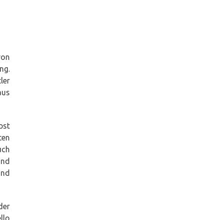
von
ng.
ler
aus
pst
ten
uch
und
und
der
llo