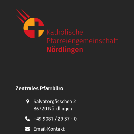
a
u
l
v
n
t
i
d
g
u
A
a
n
n
t
g
i
s
e
o
i
n
n
c
h
t
Zentrales Pfarrbüro
e
n
Salvatorgässchen 2
,
86720 Nördlingen
N
+49 9081 / 29 37 - 0
a
Email-Kontakt