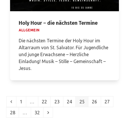
Holy Hour – die nächsten Termine
ALLGEMEIN
Die nächsten Termine der Holy Hour im
Altarraum von St. Salvator. Für Jugendliche
und junge Erwachsene – Herzliche
Einladung! Musik – Stille – Gemeinschaft –
Jesus.
Vorheriger
Seite
Seite
Seite
Seite
Seite
Seite
Seite
1
…
22
23
24
25
26
27
Seite
Seite
Vorwärts
28
…
32