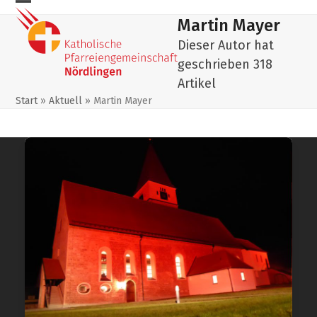
Skip
Mobiles
Mobiles
Martin Mayer
to
Menu
Menu
content
Dieser Autor hat
öffnen
schließen
geschrieben 318
Artikel
Start
»
Aktuell
»
Martin Mayer