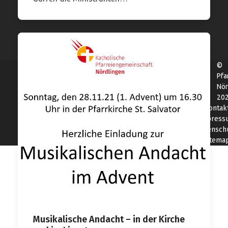
©
Pfa
Nör
20
Kontak
Impress
Datensch
Sitema
Musikalische Andacht – in der Kirche