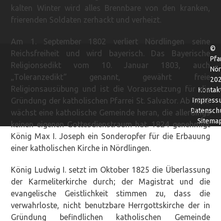
kalten Winter wird alles Brennbare von den kranken,
frierenden Soldaten zerhackt und verheizt.
Am 1. September 1802 verliert Nördlingen seine
©
Reichsfreiheit und wird bayerisch. Das Bayerische
Pfa
Religionsedikt vom 10. Januar 1803, auch
Nör
„Toleranzedikt“ genannt, gewährt freie
20
Religionsausübung und ist die Voraussetzung für die
Kontak
Gründung der katholischen Pfarrei St. Salvator. Ab 1803
Impress
Datensch
wächst eine katholische Gemeinde heran, die allerdings
Sitema
keinen eigenen Gottesdienstraum hat. 1824 genehmigt
König Max I. Joseph ein Sonderopfer für die Erbauung
einer katholischen Kirche in Nördlingen.
König Ludwig I. setzt im Oktober 1825 die Überlassung
der Karmeliterkirche durch; der Magistrat und die
evangelische Geistlichkeit stimmen zu, dass die
verwahrloste, nicht benutzbare Herrgottskirche der in
Gründung befindlichen katholischen Gemeinde